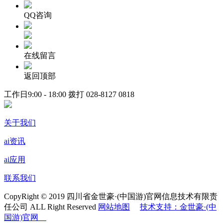
QQ咨询
在线留言
返回顶部
工作日9:00 - 18:00 拨打
028-8127 0818
关于我们
ai资讯
ai应用
联系我们
CopyRight © 2019 四川省金世豪·(中国游)官网信息技术有限责
任公司 ALL Right Reserved
网站地图
技术支持：金世豪·(中
国游)官网