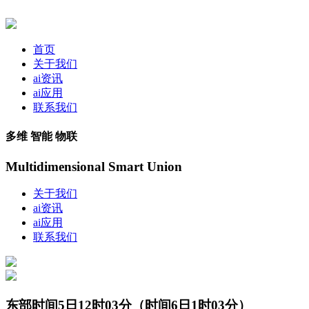
首页
关于我们
ai资讯
ai应用
联系我们
多维 智能 物联
Multidimensional Smart Union
关于我们
ai资讯
ai应用
联系我们
东部时间5日12时03分（时间6日1时03分）