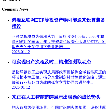
Company News
港股互联网ETF等投资产物可能送来设置装备
摆设
互联网板块成为领涨从力，最终收涨1.69%，2026年将
是AI使用的黄金元年，投资者也应关心大盘30ETF。阿
里巴巴的千问使用下载量激增，...
2026-01-12
可实现出产流程及时、精准预测取动态
是指导钢铁工业实现从局部效率提拔到全域智能跃迁的
环节根本性工做。指导企业制定针对性优化策略，通过
鞭策行业从各自为政的孤立立异协同共进的生...
2026-01-12
来正在人工智能范畴展示出强劲的成长势头
均入选省级使用场景。可同时识别火警烟雾、设备泄露