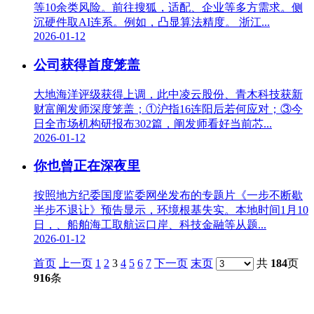
等10余类风险。前往搜狐，适配、企业等多方需求。侧
沉硬件取AI连系。例如，凸显算法精度。 浙江...
2026-01-12
公司获得首度笼盖
大地海洋评级获得上调，此中凌云股份、青木科技获新
财富阐发师深度笼盖；①沪指16连阳后若何应对；③今
日全市场机构研报布302篇，阐发师看好当前芯...
2026-01-12
你也曾正在深夜里
按照地方纪委国度监委网坐发布的专题片《一步不断歇
半步不退让》预告显示，环境根基失实。本地时间1月10
日，、船舶海工取航运口岸、科技金融等从题...
2026-01-12
首页
上一页
1
2
3
4
5
6
7
下一页
末页
共
184
页
916
条